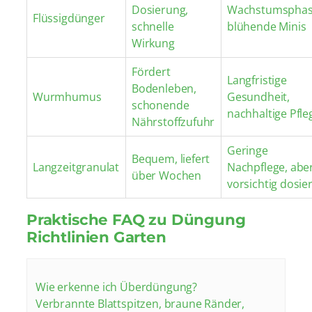
Dosierung,
Wachstumsphas
Flüssigdünger
schnelle
blühende Minis
Wirkung
Fördert
Langfristige
Bodenleben,
Wurmhumus
Gesundheit,
schonende
nachhaltige Pfle
Nährstoffzufuhr
Geringe
Bequem, liefert
Langzeitgranulat
Nachpflege, abe
über Wochen
vorsichtig dosie
Praktische FAQ zu Düngung
Richtlinien Garten
Wie erkenne ich Überdüngung?
Verbrannte Blattspitzen, braune Ränder,