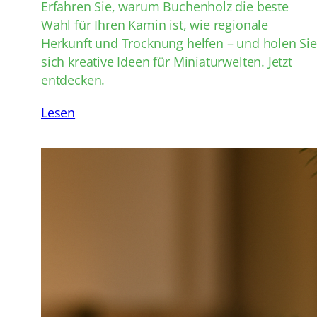
Erfahren Sie, warum Buchenholz die beste
Wahl für Ihren Kamin ist, wie regionale
Herkunft und Trocknung helfen – und holen Sie
sich kreative Ideen für Miniaturwelten. Jetzt
entdecken.
Lesen