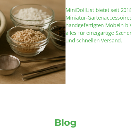
MiniDollList bietet seit 201
Miniatur-Gartenaccessoir
handgefertigten Möbeln bis
alles für einzigartige Sze
und schnellen Versand.
Blog