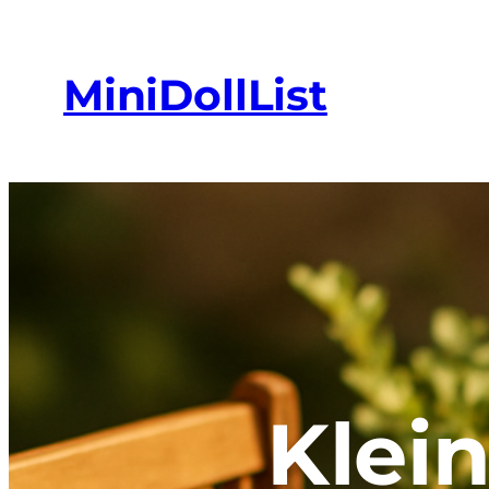
MiniDollList
Klei